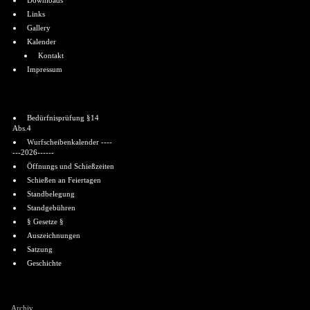
Downloads
Links
Gallery
Kalender
Kontakt
Impressum
Informationen
Bedürfnisprüfung §14
Abs.4
Wurfscheibenkalender ----
---2026------
Öffnungs und Schießzeiten
Schießen an Feiertagen
Standbelegung
Standgebühren
§ Gesetze §
Auszeichnungen
Satzung
Geschichte
Shoutbox
Archiv