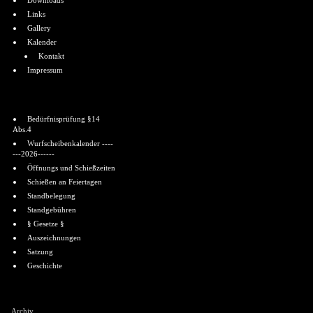
Downloads
Links
Gallery
Kalender
Kontakt
Impressum
Informationen
Bedürfnisprüfung §14
Abs.4
Wurfscheibenkalender ----
---2026------
Öffnungs und Schießzeiten
Schießen an Feiertagen
Standbelegung
Standgebühren
§ Gesetze §
Auszeichnungen
Satzung
Geschichte
Shoutbox
Archiv