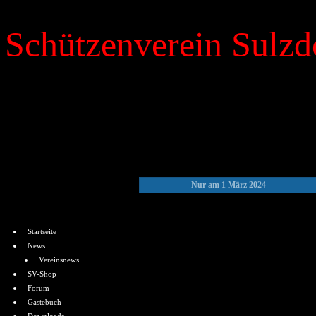
Schützenverein Sulzdo
»
Kalender
Nur am 1 März 2024
Menü
Startseite
News
Vereinsnews
SV-Shop
Forum
Gästebuch