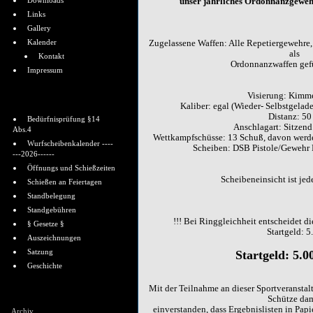
Downloads
unser jährliches Ordonnanzgewehr 
Links
Gallery
Kalender
Zugelassene Waffen: Alle Repetiergewehre, 
als
Kontakt
Ordonnanzwaffen gef
Impressum
Visierung: Kimme
Informationen
Kaliber: egal (Wieder- Selbstgelade
Distanz: 50
Bedürfnisprüfung §14
Anschlagart: Sitzend
Abs.4
Wettkampfschüsse: 13 Schuß, davon werden
Wurfscheibenkalender ----
Scheiben: DSB Pistole/Gewehr P
---2026------
Öffnungs und Schießzeiten
Scheibeneinsicht ist jede
Schießen an Feiertagen
Standbelegung
Standgebühren
!!! Bei Ringgleichheit entscheidet d
§ Gesetze §
Startgeld: 5
Auszeichnungen
Satzung
Startgeld: 5.00
Geschichte
Mit der Teilnahme an dieser Sportveranstalt
Shoutbox
Schütze da
einverstanden, dass Ergebnislisten in Papi
Archiv