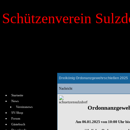
Schützenverein Sulzdo
»
News
Dreikönig Ordonanzgewehrschießen 2025
Menü
Nachricht
Startseite
News
Ordonnanzgeweh
Vereinsnews
SV-Shop
Forum
Am 06.01.2025 von 10:00 Uhr bis
Gästebuch