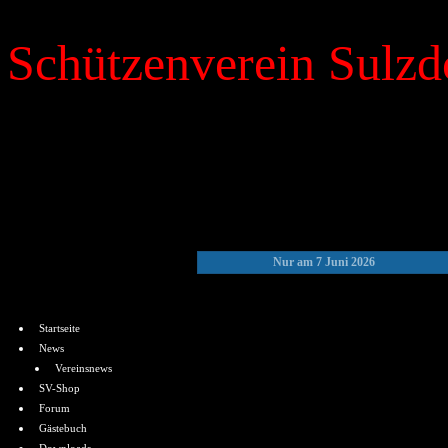
Schützenverein Sulzdo
»
Kalender
Nur am 7 Juni 2026
Menü
Startseite
News
Vereinsnews
SV-Shop
Forum
Gästebuch