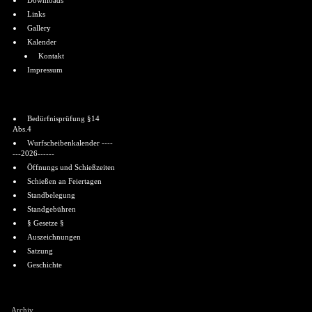
Downloads
Links
Gallery
Kalender
Kontakt
Impressum
Informationen
Bedürfnisprüfung §14
Abs.4
Wurfscheibenkalender ----
---2026------
Öffnungs und Schießzeiten
Schießen an Feiertagen
Standbelegung
Standgebühren
§ Gesetze §
Auszeichnungen
Satzung
Geschichte
Shoutbox
Archiv