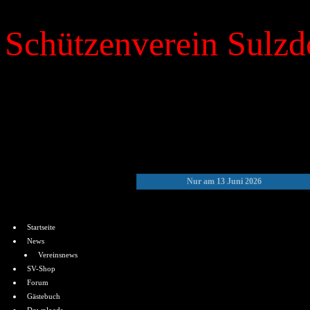
Schützenverein Sulzdo
»
Kalender
Nur am 13 Juni 2026
Menü
Startseite
News
Vereinsnews
SV-Shop
Forum
Gästebuch