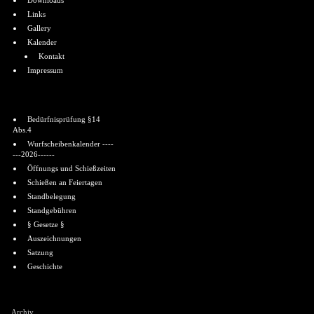
Downloads
Links
Gallery
Kalender
Kontakt
Impressum
Informationen
Bedürfnisprüfung §14
Abs.4
Wurfscheibenkalender ----
---2026------
Öffnungs und Schießzeiten
Schießen an Feiertagen
Standbelegung
Standgebühren
§ Gesetze §
Auszeichnungen
Satzung
Geschichte
Shoutbox
Archiv