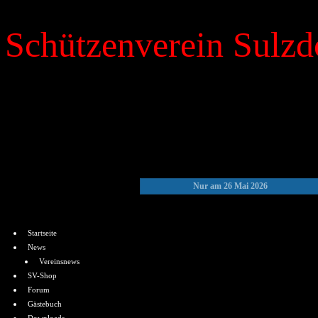
Schützenverein Sulzdo
»
Kalender
Nur am 26 Mai 2026
Menü
Startseite
News
Vereinsnews
SV-Shop
Forum
Gästebuch