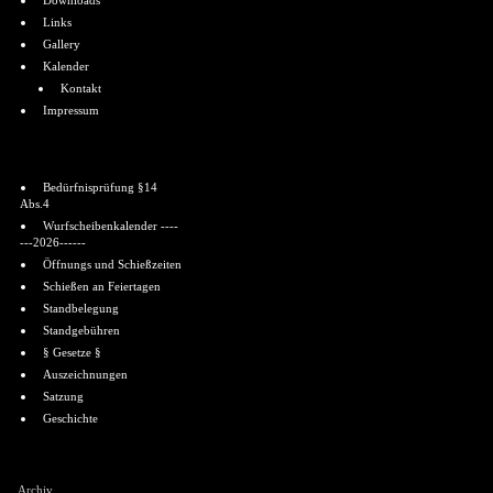
Downloads
Links
Gallery
Kalender
Kontakt
Impressum
Informationen
Bedürfnisprüfung §14
Abs.4
Wurfscheibenkalender ----
---2026------
Öffnungs und Schießzeiten
Schießen an Feiertagen
Standbelegung
Standgebühren
§ Gesetze §
Auszeichnungen
Satzung
Geschichte
Shoutbox
Archiv