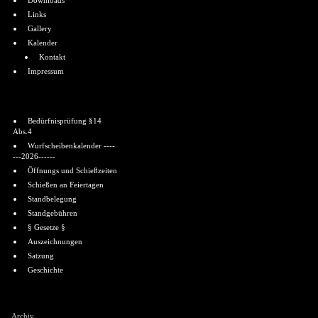
Downloads
Links
Gallery
Kalender
Kontakt
Impressum
Informationen
Bedürfnisprüfung §14
Abs.4
Wurfscheibenkalender ----
---2026------
Öffnungs und Schießzeiten
Schießen an Feiertagen
Standbelegung
Standgebühren
§ Gesetze §
Auszeichnungen
Satzung
Geschichte
Shoutbox
Archiv