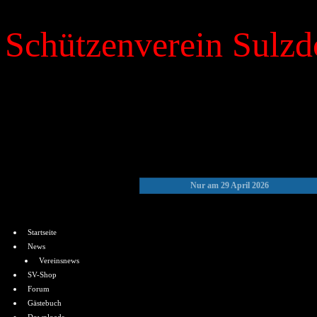
Schützenverein Sulzdo
»
Kalender
Nur am 29 April 2026
Menü
Startseite
News
Vereinsnews
SV-Shop
Forum
Gästebuch