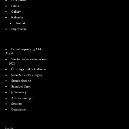
Downloads
Links
Gallery
Kalender
Kontakt
Impressum
Informationen
Bedürfnisprüfung §14
Abs.4
Wurfscheibenkalender ----
---2026------
Öffnungs und Schießzeiten
Schießen an Feiertagen
Standbelegung
Standgebühren
§ Gesetze §
Auszeichnungen
Satzung
Geschichte
Shoutbox
Archiv