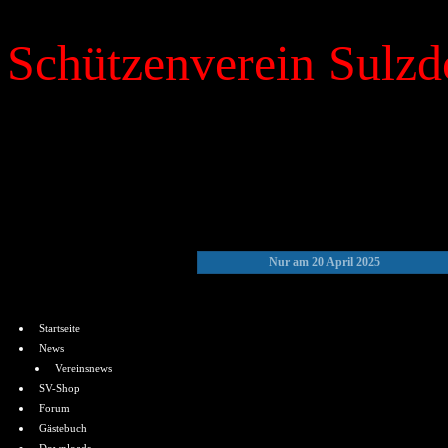
Schützenverein Sulzdo
»
Kalender
Nur am 20 April 2025
Menü
Startseite
News
Vereinsnews
SV-Shop
Forum
Gästebuch