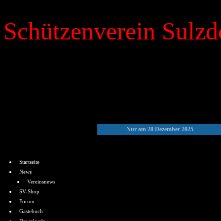
Schützenverein Sulzdo
»
Kalender
Nur am 28 Dezember 2025
Menü
Startseite
News
Vereinsnews
SV-Shop
Forum
Gästebuch