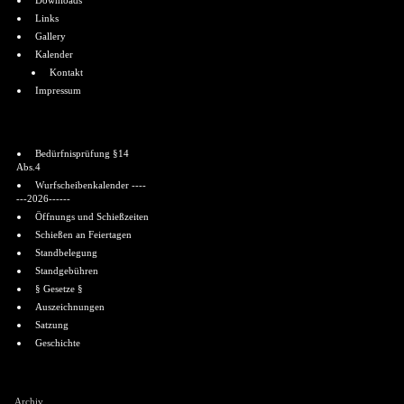
Downloads
Links
Gallery
Kalender
Kontakt
Impressum
Informationen
Bedürfnisprüfung §14
Abs.4
Wurfscheibenkalender ----
---2026------
Öffnungs und Schießzeiten
Schießen an Feiertagen
Standbelegung
Standgebühren
§ Gesetze §
Auszeichnungen
Satzung
Geschichte
Shoutbox
Archiv