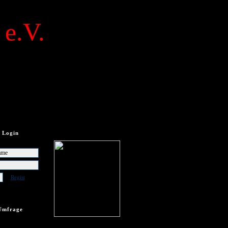
 e.V.
Login
Regist
Umfrage
frage vorhanden