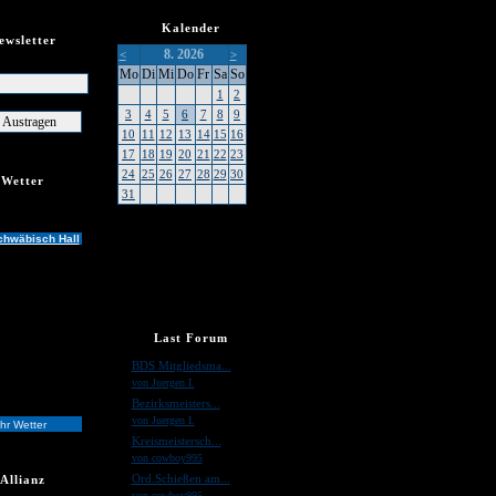
Kalender
ewsletter
8. 2026
<
>
er
Mo
Di
Mi
Do
Fr
Sa
So
1
2
3
4
5
6
7
8
9
10
11
12
13
14
15
16
17
18
19
20
21
22
23
24
25
26
27
28
29
30
Wetter
31
chwäbisch Hall
Last Forum
»
BDS Mitgliedsma...
von Juergen I.
»
Bezirksmeisters...
von Juergen I.
hr Wetter
»
Kreismeistersch...
von cowboy995
»
Ord.Schießen am...
Allianz
von cowboy995