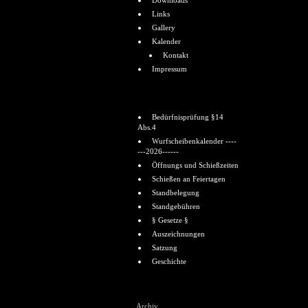
Downloads
Links
Gallery
Kalender
Kontakt
Impressum
Informationen
Bedürfnisprüfung §14
Abs.4
Wurfscheibenkalender ----
---2026------
Öffnungs und Schießzeiten
Schießen an Feiertagen
Standbelegung
Standgebühren
§ Gesetze §
Auszeichnungen
Satzung
Geschichte
Shoutbox
Archiv