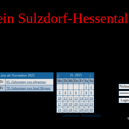
in Sulzdorf-Hessental
11. 2025
Liste ab November 2025
<
>
Mo
Di
Mi
Do
Fr
Sa
So
Di
;
65. Geburtstag von edgartreu
1
2
Fr
;
79. Geburtstag von Josef Mojzes
3
4
5
6
7
8
9
10
11
12
13
14
15
16
17
18
19
20
21
22
23
24
25
26
27
28
29
30
|
Listenansicht
Monatsansicht
keine Um