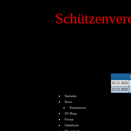
Schützenvere
»
Kalender
03.11.2026
Menü
13.11.2026
Startseite
News
Vereinsnews
SV-Shop
Forum
Gästebuch