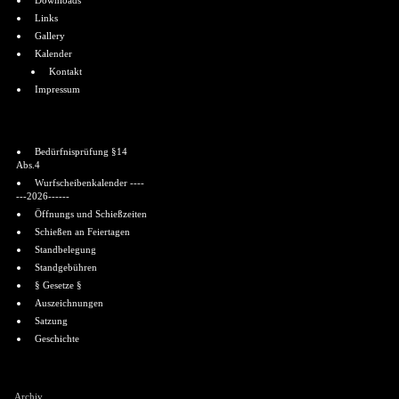
Downloads
Links
Gallery
Kalender
Kontakt
Impressum
Informationen
Bedürfnisprüfung §14
Abs.4
Wurfscheibenkalender ----
---2026------
Öffnungs und Schießzeiten
Schießen an Feiertagen
Standbelegung
Standgebühren
§ Gesetze §
Auszeichnungen
Satzung
Geschichte
Shoutbox
Archiv