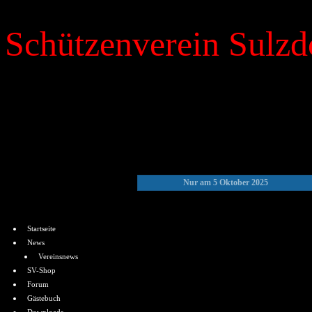
Schützenverein Sulzdo
»
Kalender
Nur am 5 Oktober 2025
Menü
Startseite
News
Vereinsnews
SV-Shop
Forum
Gästebuch