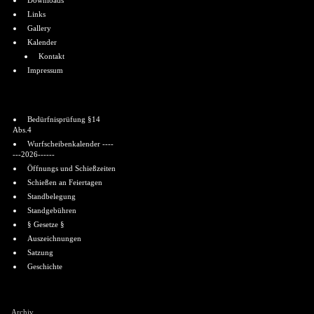
Downloads
Links
Gallery
Kalender
Kontakt
Impressum
Informationen
Bedürfnisprüfung §14
Abs.4
Wurfscheibenkalender ----
---2026------
Öffnungs und Schießzeiten
Schießen an Feiertagen
Standbelegung
Standgebühren
§ Gesetze §
Auszeichnungen
Satzung
Geschichte
Shoutbox
Archiv