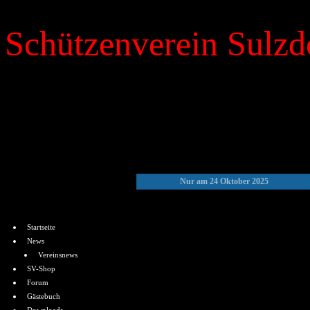
Schützenverein Sulzdo
»
Kalender
Nur am 24 Oktober 2025
Menü
Startseite
News
Vereinsnews
SV-Shop
Forum
Gästebuch