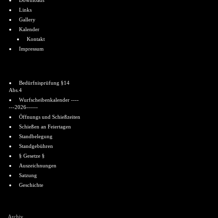
Downloads
Links
Gallery
Kalender
Kontakt
Impressum
Informationen
Bedürfnisprüfung §14
Abs.4
Wurfscheibenkalender ----
---2026------
Öffnungs und Schießzeiten
Schießen an Feiertagen
Standbelegung
Standgebühren
§ Gesetze §
Auszeichnungen
Satzung
Geschichte
Shoutbox
Archiv