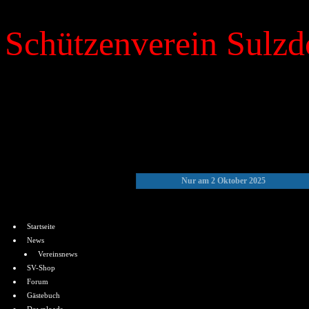
Schützenverein Sulzdo
»
Kalender
Nur am 2 Oktober 2025
Menü
Startseite
News
Vereinsnews
SV-Shop
Forum
Gästebuch