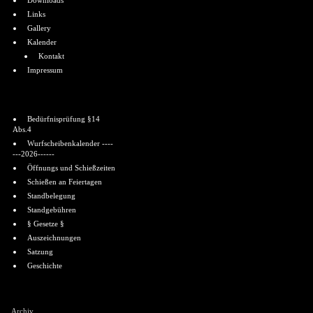
Downloads
Links
Gallery
Kalender
Kontakt
Impressum
Informationen
Bedürfnisprüfung §14
Abs.4
Wurfscheibenkalender ----
---2026------
Öffnungs und Schießzeiten
Schießen an Feiertagen
Standbelegung
Standgebühren
§ Gesetze §
Auszeichnungen
Satzung
Geschichte
Shoutbox
Archiv