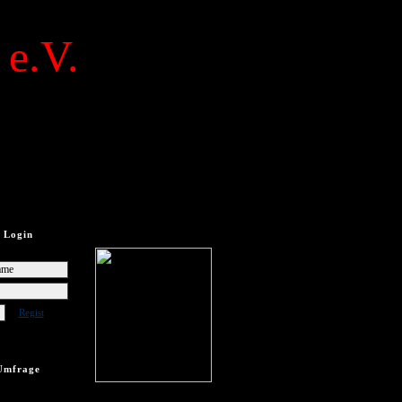
 e.V.
Login
Regist
Umfrage
frage vorhanden