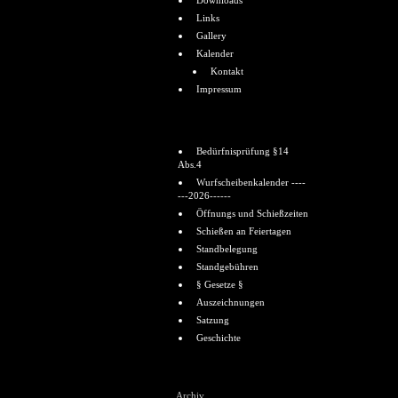
Downloads
Links
Gallery
Kalender
Kontakt
Impressum
Informationen
Bedürfnisprüfung §14
Abs.4
Wurfscheibenkalender ----
---2026------
Öffnungs und Schießzeiten
Schießen an Feiertagen
Standbelegung
Standgebühren
§ Gesetze §
Auszeichnungen
Satzung
Geschichte
Shoutbox
Archiv