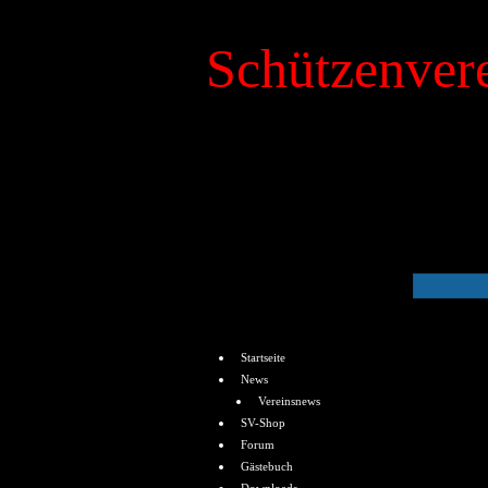
Schützenvere
»
Kalender
Menü
Startseite
News
Vereinsnews
SV-Shop
Forum
Gästebuch