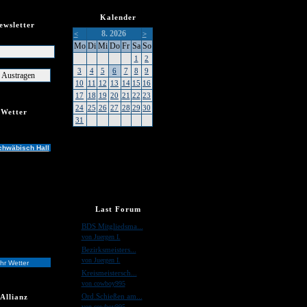
Kalender
ewsletter
8. 2026
<
>
er
Mo
Di
Mi
Do
Fr
Sa
So
1
2
3
4
5
6
7
8
9
10
11
12
13
14
15
16
17
18
19
20
21
22
23
24
25
26
27
28
29
30
Wetter
31
chwäbisch Hall
Last Forum
»
BDS Mitgliedsma...
von Juergen I.
»
Bezirksmeisters...
von Juergen I.
hr Wetter
»
Kreismeistersch...
von cowboy995
»
Ord.Schießen am...
Allianz
von cowboy995