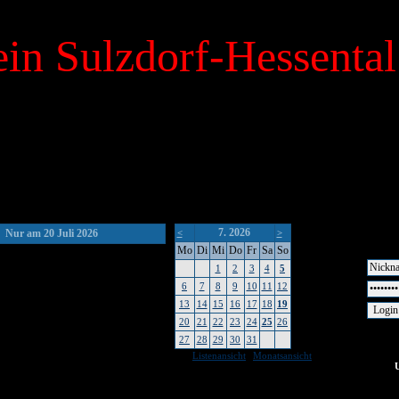
in Sulzdorf-Hessental
7. 2026
Nur am 20 Juli 2026
<
>
Mo
Di
Mi
Do
Fr
Sa
So
1
2
3
4
5
6
7
8
9
10
11
12
13
14
15
16
17
18
19
20
21
22
23
24
25
26
27
28
29
30
31
|
Listenansicht
Monatsansicht
keine Um