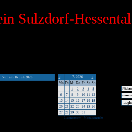
in Sulzdorf-Hessental
7. 2026
Nur am 16 Juli 2026
<
>
Mo
Di
Mi
Do
Fr
Sa
So
1
2
3
4
5
6
7
8
9
10
11
12
13
14
15
16
17
18
19
20
21
22
23
24
25
26
27
28
29
30
31
|
Listenansicht
Monatsansicht
keine Um