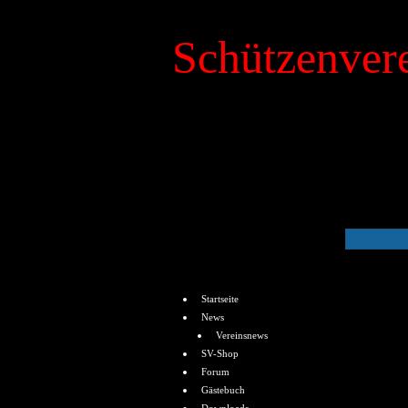
Schützenvere
»
Kalender
Menü
Startseite
News
Vereinsnews
SV-Shop
Forum
Gästebuch