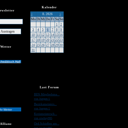
Kalender
ewsletter
8. 2026
<
>
er
Mo
Di
Mi
Do
Fr
Sa
So
1
2
3
4
5
6
7
8
9
10
11
12
13
14
15
16
17
18
19
20
21
22
23
24
25
26
27
28
29
30
Wetter
31
chwäbisch Hall
Last Forum
»
BDS Mitgliedsma...
von Juergen I.
»
Bezirksmeisters...
von Juergen I.
hr Wetter
»
Kreismeistersch...
von cowboy995
»
Ord.Schießen am...
Allianz
von cowboy995