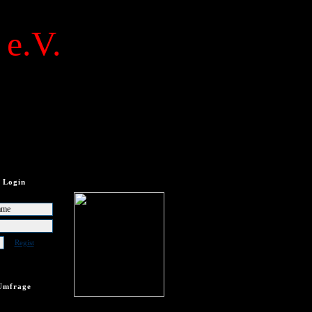
 e.V.
Login
Regist
Umfrage
frage vorhanden