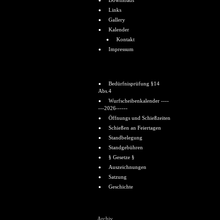
Downloads
Links
Gallery
Kalender
Kontakt
Impressum
Informationen
Bedürfnisprüfung §14
Abs.4
Wurfscheibenkalender ----
---2026------
Öffnungs und Schießzeiten
Schießen an Feiertagen
Standbelegung
Standgebühren
§ Gesetze §
Auszeichnungen
Satzung
Geschichte
Shoutbox
Archiv