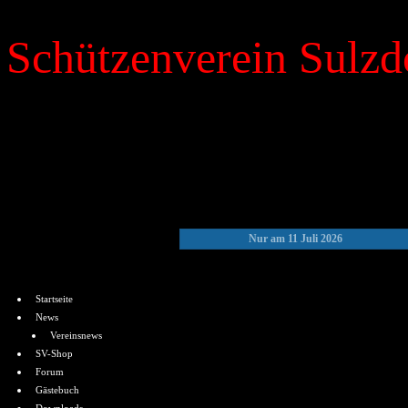
Schützenverein Sulzdo
»
Kalender
Nur am 11 Juli 2026
Menü
Startseite
News
Vereinsnews
SV-Shop
Forum
Gästebuch