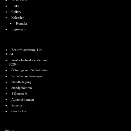
Downloads
Links
Gallery
Kalender
Kontakt
Impressum
Informationen
Bedürfnisprüfung §14
Abs.4
Wurfscheibenkalender ----
---2026------
Öffnungs und Schießzeiten
Schießen an Feiertagen
Standbelegung
Standgebühren
§ Gesetze §
Auszeichnungen
Satzung
Geschichte
Shoutbox
Archiv