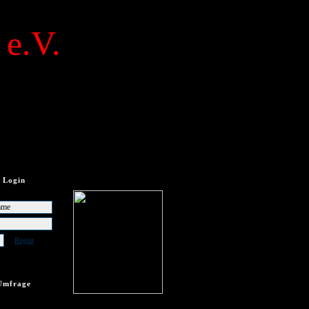
 e.V.
Login
Regist
Umfrage
frage vorhanden