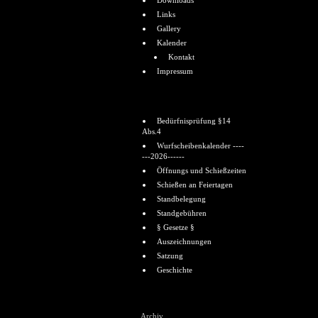
Downloads
Links
Gallery
Kalender
Kontakt
Impressum
Informationen
Bedürfnisprüfung §14
Abs.4
Wurfscheibenkalender ----
---2026------
Öffnungs und Schießzeiten
Schießen an Feiertagen
Standbelegung
Standgebühren
§ Gesetze §
Auszeichnungen
Satzung
Geschichte
Shoutbox
Archiv