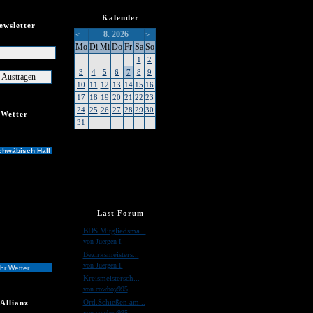
Kalender
ewsletter
8. 2026
<
>
er
Mo
Di
Mi
Do
Fr
Sa
So
1
2
3
4
5
6
7
8
9
10
11
12
13
14
15
16
17
18
19
20
21
22
23
24
25
26
27
28
29
30
Wetter
31
chwäbisch Hall
Last Forum
»
BDS Mitgliedsma...
von Juergen I.
»
Bezirksmeisters...
von Juergen I.
hr Wetter
»
Kreismeistersch...
von cowboy995
»
Ord.Schießen am...
Allianz
von cowboy995