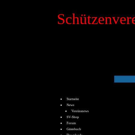
Schützenvere
»
Kalender
Menü
Startseite
News
Vereinsnews
SV-Shop
Forum
Gästebuch