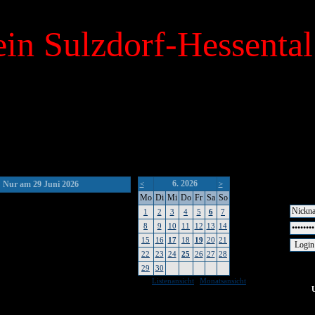
in Sulzdorf-Hessental
6. 2026
Nur am 29 Juni 2026
<
>
Mo
Di
Mi
Do
Fr
Sa
So
1
2
3
4
5
6
7
8
9
10
11
12
13
14
15
16
17
18
19
20
21
22
23
24
25
26
27
28
29
30
|
Listenansicht
Monatsansicht
keine Um