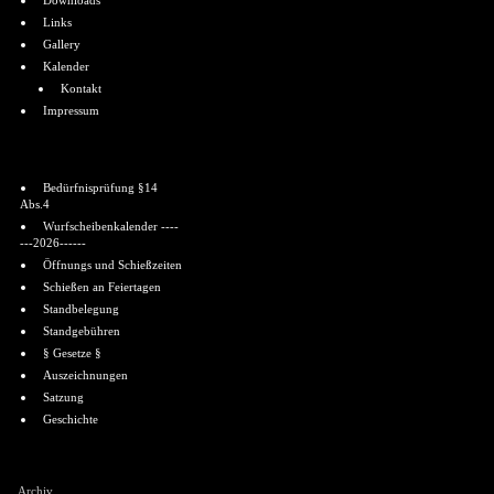
Downloads
Links
Gallery
Kalender
Kontakt
Impressum
Informationen
Bedürfnisprüfung §14
Abs.4
Wurfscheibenkalender ----
---2026------
Öffnungs und Schießzeiten
Schießen an Feiertagen
Standbelegung
Standgebühren
§ Gesetze §
Auszeichnungen
Satzung
Geschichte
Shoutbox
Archiv