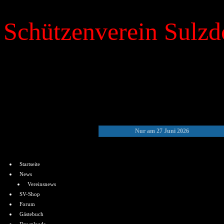
Schützenverein Sulzdo
»
Kalender
Nur am 27 Juni 2026
Menü
Startseite
News
Vereinsnews
SV-Shop
Forum
Gästebuch