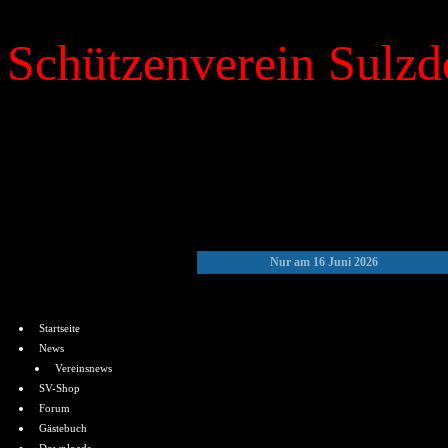
Schützenverein Sulzdo
»
Kalender
Nur am 16 Juni 2026
Menü
Startseite
News
Vereinsnews
SV-Shop
Forum
Gästebuch