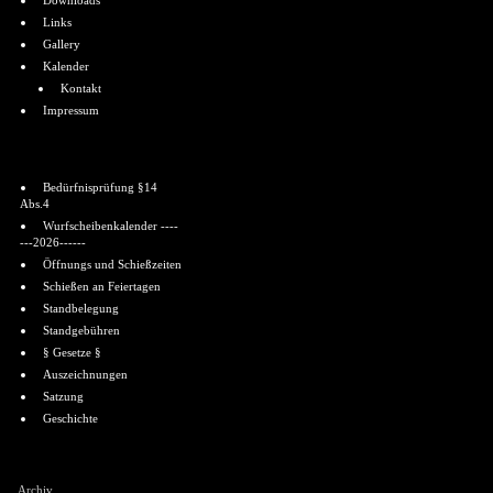
Downloads
Links
Gallery
Kalender
Kontakt
Impressum
Informationen
Bedürfnisprüfung §14
Abs.4
Wurfscheibenkalender ----
---2026------
Öffnungs und Schießzeiten
Schießen an Feiertagen
Standbelegung
Standgebühren
§ Gesetze §
Auszeichnungen
Satzung
Geschichte
Shoutbox
Archiv