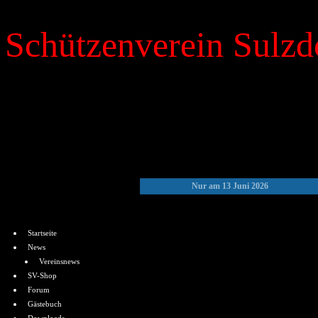
Schützenverein Sulzdo
»
Kalender
Nur am 13 Juni 2026
Menü
Startseite
News
Vereinsnews
SV-Shop
Forum
Gästebuch