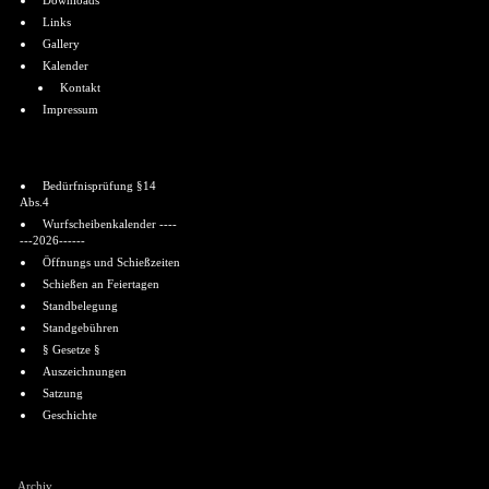
Downloads
Links
Gallery
Kalender
Kontakt
Impressum
Informationen
Bedürfnisprüfung §14
Abs.4
Wurfscheibenkalender ----
---2026------
Öffnungs und Schießzeiten
Schießen an Feiertagen
Standbelegung
Standgebühren
§ Gesetze §
Auszeichnungen
Satzung
Geschichte
Shoutbox
Archiv