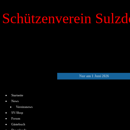
Schützenverein Sulzdo
»
Kalender
Nur am 1 Juni 2026
Menü
Startseite
News
Vereinsnews
SV-Shop
Forum
Gästebuch