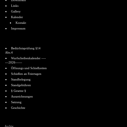
Downloads
Links
Gallery
Kalender
Kontakt
Impressum
Informationen
Bedürfnisprüfung §14
Abs.4
Wurfscheibenkalender ----
---2026------
Öffnungs und Schießzeiten
Schießen an Feiertagen
Standbelegung
Standgebühren
§ Gesetze §
Auszeichnungen
Satzung
Geschichte
Shoutbox
Archiv