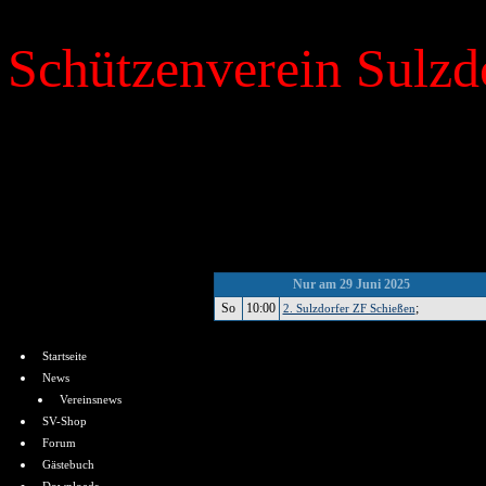
Schützenverein Sulzdo
»
Kalender
Nur am 29 Juni 2025
So
10:00
;
2. Sulzdorfer ZF Schießen
Menü
Startseite
News
Vereinsnews
SV-Shop
Forum
Gästebuch