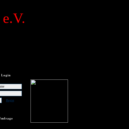
 e.V.
Login
Regist
Umfrage
frage vorhanden