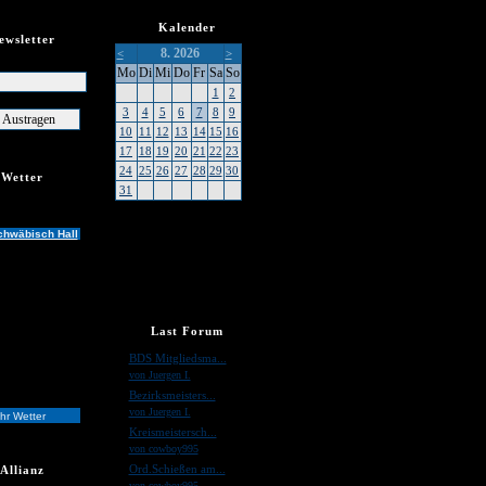
Kalender
ewsletter
8. 2026
<
>
er
Mo
Di
Mi
Do
Fr
Sa
So
1
2
3
4
5
6
7
8
9
10
11
12
13
14
15
16
17
18
19
20
21
22
23
24
25
26
27
28
29
30
Wetter
31
chwäbisch Hall
Last Forum
»
BDS Mitgliedsma...
von Juergen I.
»
Bezirksmeisters...
von Juergen I.
hr Wetter
»
Kreismeistersch...
von cowboy995
»
Ord.Schießen am...
Allianz
von cowboy995