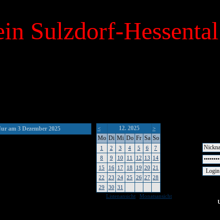
in Sulzdorf-Hessental
12. 2025
ur am 3 Dezember 2025
<
>
Mo
Di
Mi
Do
Fr
Sa
So
1
2
3
4
5
6
7
8
9
10
11
12
13
14
15
16
17
18
19
20
21
22
23
24
25
26
27
28
29
30
31
|
Listenansicht
Monatsansicht
keine Um