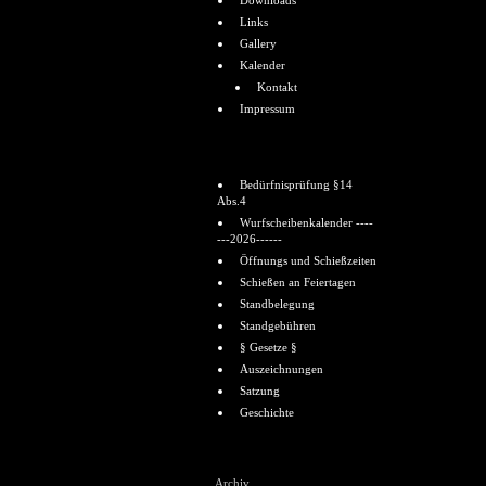
Downloads
Links
Gallery
Kalender
Kontakt
Impressum
Informationen
Bedürfnisprüfung §14
Abs.4
Wurfscheibenkalender ----
---2026------
Öffnungs und Schießzeiten
Schießen an Feiertagen
Standbelegung
Standgebühren
§ Gesetze §
Auszeichnungen
Satzung
Geschichte
Shoutbox
Archiv