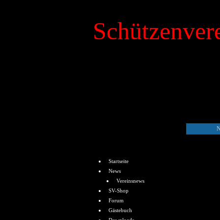
Schützenvere
»
Kalender
N
Menü
Startseite
News
Vereinsnews
SV-Shop
Forum
Gästebuch